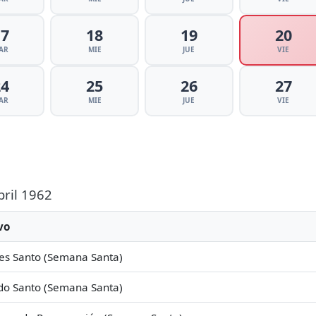
17
18
19
20
AR
MIE
JUE
VIE
24
25
26
27
AR
MIE
JUE
VIE
bril 1962
vo
es Santo (Semana Santa)
do Santo (Semana Santa)