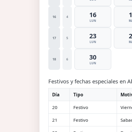
16
16
4
LUN
M
23
17
5
LUN
M
30
18
6
LUN
Festivos y fechas especiales en A
Día
Tipo
Moti
20
Festivo
Viern
21
Festivo
Saba