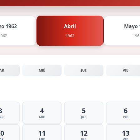
o 1962
Abril
Mayo 
1962
1962
196
AR
MIÉ
JUE
VIE
3
4
5
6
AR
MIE
JUE
VIE
10
11
12
13
AR
MIE
JUE
VIE