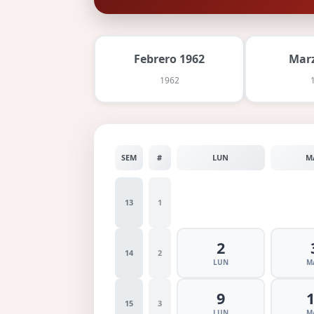
Febrero 1962
Marz
1962
SEM
#
LUN
M
13
1
2
14
2
LUN
M
9
15
3
LUN
M