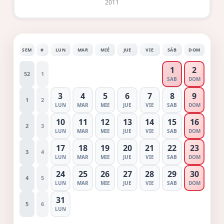
2011
SEM
#
LUN
MAR
MIÉ
JUE
VIE
SÁB
DOM
1
2
52
1
SAB
DOM
3
4
5
6
7
8
9
1
2
LUN
MAR
MIE
JUE
VIE
SAB
DOM
10
11
12
13
14
15
16
2
3
LUN
MAR
MIE
JUE
VIE
SAB
DOM
17
18
19
20
21
22
23
3
4
LUN
MAR
MIE
JUE
VIE
SAB
DOM
24
25
26
27
28
29
30
4
5
LUN
MAR
MIE
JUE
VIE
SAB
DOM
31
5
6
LUN