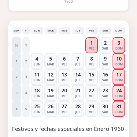
1960
SEM
#
LUN
MAR
MIÉ
JUE
VIE
SÁB
DOM
1
2
3
53
1
VIE
SAB
DOM
4
5
6
7
8
9
10
1
2
LUN
MAR
MIE
JUE
VIE
SAB
DOM
11
12
13
14
15
16
17
2
3
LUN
MAR
MIE
JUE
VIE
SAB
DOM
18
19
20
21
22
23
24
3
4
LUN
MAR
MIE
JUE
VIE
SAB
DOM
25
26
27
28
29
30
31
4
5
LUN
MAR
MIE
JUE
VIE
SAB
DOM
Festivos y fechas especiales en Enero 1960