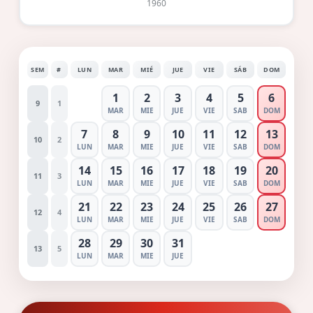
1960
SEM
#
LUN
MAR
MIÉ
JUE
VIE
SÁB
DOM
1
2
3
4
5
6
9
1
MAR
MIE
JUE
VIE
SAB
DOM
7
8
9
10
11
12
13
10
2
LUN
MAR
MIE
JUE
VIE
SAB
DOM
14
15
16
17
18
19
20
11
3
LUN
MAR
MIE
JUE
VIE
SAB
DOM
21
22
23
24
25
26
27
12
4
LUN
MAR
MIE
JUE
VIE
SAB
DOM
28
29
30
31
13
5
LUN
MAR
MIE
JUE