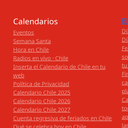
Calendarios
B
Dí
Eventos
Dí
Semana Santa
Fe
Hora en Chile
so
Radios en vivo · Chile
tu
Inserta el Calendario de Chile en tu
Fi
web
ca
Política de Privacidad
pl
Calendario Chile 2025
Ca
Calendario Chile 2026
to
Calendario Chile 2027
ap
Cuenta regresiva de feriados en Chile
la
Qué se celebra hoy en Chile