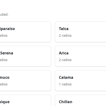
iudad.
lparaíso
Talca
adios
2 radios
 Serena
Arica
adios
2 radios
muco
Calama
adios
1 radios
uique
Chillan