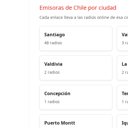
Emisoras de Chile por ciudad
Cada enlace lleva a las radios online de esa c
Santiago
Va
48 radios
3 r
Valdivia
La
2 radios
2 r
Concepción
Te
1 radios
1 r
Puerto Montt
Iq