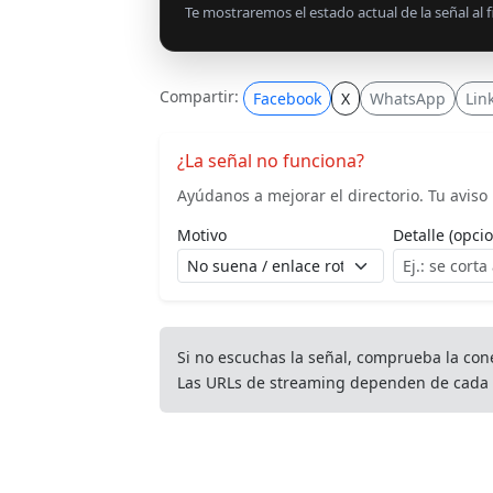
Te mostraremos el estado actual de la señal al fi
Compartir:
Facebook
X
WhatsApp
Lin
¿La señal no funciona?
Ayúdanos a mejorar el directorio. Tu aviso l
Motivo
Detalle (opcio
Si no escuchas la señal, comprueba la con
Las URLs de streaming dependen de cada 