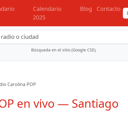
ndario
Calendario
Blog
Contacto
2025
eda de radios y contenidos
Búsqueda en el sitio (Google CSE).
dio Carolina POP
POP en vivo — Santiago