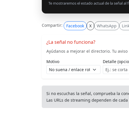
Te mostraremos el estado actual de la señal al fi
Compartir:
Facebook
X
WhatsApp
Lin
¿La señal no funciona?
Ayúdanos a mejorar el directorio. Tu aviso l
Motivo
Detalle (opcio
Si no escuchas la señal, comprueba la con
Las URLs de streaming dependen de cada 