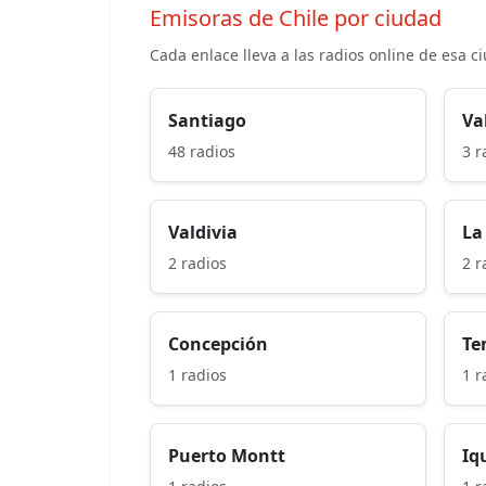
Emisoras de Chile por ciudad
Cada enlace lleva a las radios online de esa c
Santiago
Va
48 radios
3 r
Valdivia
La
2 radios
2 r
Concepción
Te
1 radios
1 r
Puerto Montt
Iq