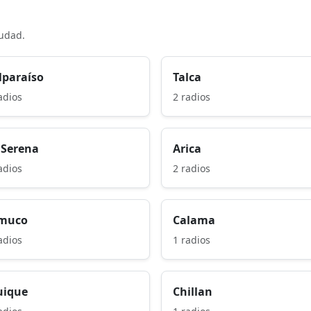
iudad.
lparaíso
Talca
adios
2 radios
 Serena
Arica
adios
2 radios
muco
Calama
adios
1 radios
uique
Chillan