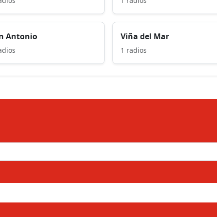
adios
1 radios
n Antonio
Viña del Mar
adios
1 radios