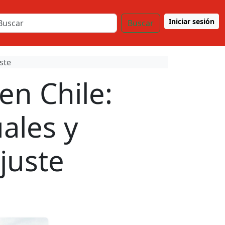
Iniciar sesión
Buscar
ste
en Chile:
ales y
juste