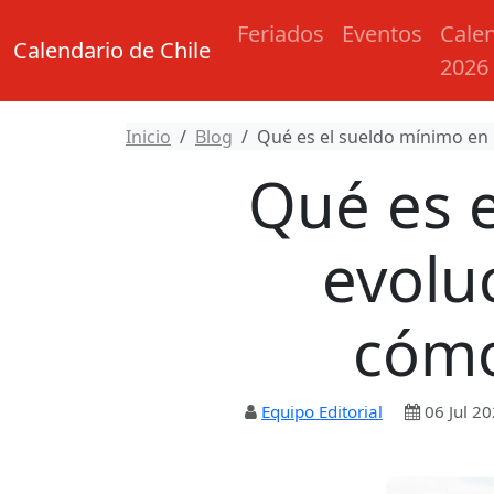
Feriados
Eventos
Cale
Calendario de Chile
2026
Inicio
Blog
Qué es el sueldo mínimo en C
Qué es e
evolu
cómo
Equipo Editorial
06 Jul 2