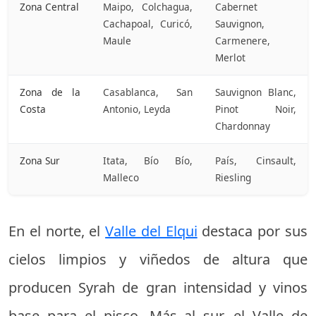
Zona Central
Maipo, Colchagua,
Cabernet
Cachapoal, Curicó,
Sauvignon,
Maule
Carmenere,
Merlot
Zona de la
Casablanca, San
Sauvignon Blanc,
Costa
Antonio, Leyda
Pinot Noir,
Chardonnay
Zona Sur
Itata, Bío Bío,
País, Cinsault,
Malleco
Riesling
En el norte, el
Valle del Elqui
destaca por sus
cielos limpios y viñedos de altura que
producen Syrah de gran intensidad y vinos
base para el pisco. Más al sur, el Valle de