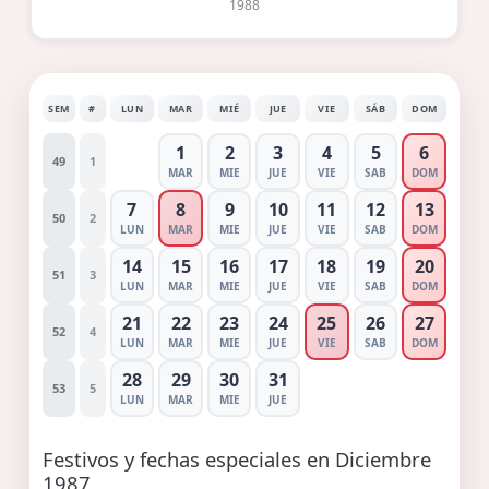
1988
SEM
#
LUN
MAR
MIÉ
JUE
VIE
SÁB
DOM
1
2
3
4
5
6
49
1
MAR
MIE
JUE
VIE
SAB
DOM
7
8
9
10
11
12
13
50
2
LUN
MAR
MIE
JUE
VIE
SAB
DOM
14
15
16
17
18
19
20
51
3
LUN
MAR
MIE
JUE
VIE
SAB
DOM
21
22
23
24
25
26
27
52
4
LUN
MAR
MIE
JUE
VIE
SAB
DOM
28
29
30
31
53
5
LUN
MAR
MIE
JUE
Festivos y fechas especiales en Diciembre
1987