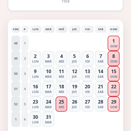
1958
SEM
#
LUN
MAR
MIÉ
JUE
VIE
SÁB
DOM
1
48
1
DOM
2
3
4
5
6
7
8
49
2
LUN
MAR
MIE
JUE
VIE
SAB
DOM
9
10
11
12
13
14
15
50
3
LUN
MAR
MIE
JUE
VIE
SAB
DOM
16
17
18
19
20
21
22
51
4
LUN
MAR
MIE
JUE
VIE
SAB
DOM
23
24
25
26
27
28
29
52
5
LUN
MAR
MIE
JUE
VIE
SAB
DOM
30
31
1
6
LUN
MAR