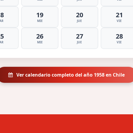
18
19
20
21
AR
MIE
JUE
VIE
25
26
27
28
AR
MIE
JUE
VIE
Ver calendario completo del año 1958 en Chile