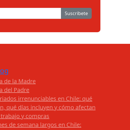
Suscribete
log
a de la Madre
a del Padre
riados irrenunciables en Chile: qué
n, qué días incluyen y cómo afectan
 trabajo y compras
nes de semana largos en Chile: