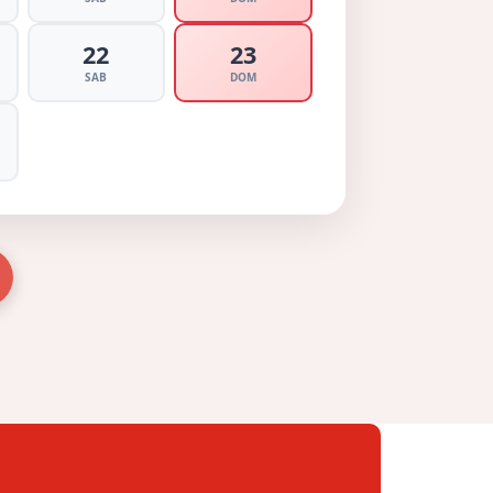
22
23
SAB
DOM