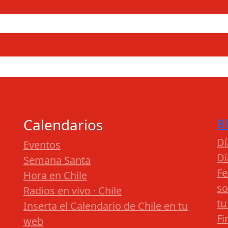
Calendarios
B
Dí
Eventos
Dí
Semana Santa
Fe
Hora en Chile
so
Radios en vivo · Chile
tu
Inserta el Calendario de Chile en tu
Fi
web