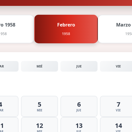
ro 1958
Febrero
Marzo
1958
1958
195
AR
MIÉ
JUE
VIE
4
5
6
7
AR
MIE
JUE
VIE
11
12
13
14
AR
MIE
JUE
VIE