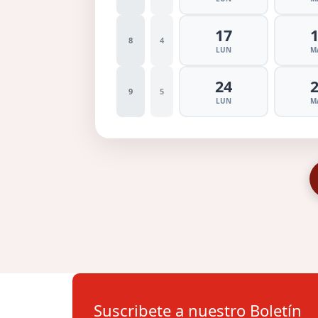
17
8
4
LUN
M
24
9
5
LUN
M
Suscribete a nuestro Boletín