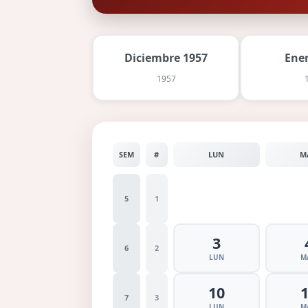
Diciembre 1957
Ene
1957
SEM
#
LUN
M
5
1
3
6
2
LUN
M
10
7
3
LUN
M