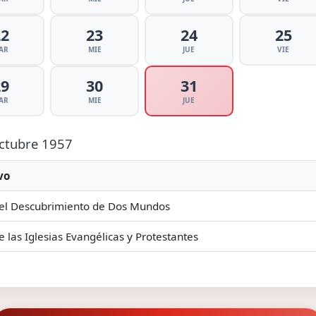
22
23
24
25
AR
MIE
JUE
VIE
29
30
31
AR
MIE
JUE
Octubre 1957
vo
el Descubrimiento de Dos Mundos
e las Iglesias Evangélicas y Protestantes