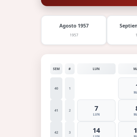
Agosto 1957
Septie
1957
SEM
#
LUN
M
40
1
M
7
41
2
LUN
M
14
42
3
LUN
M