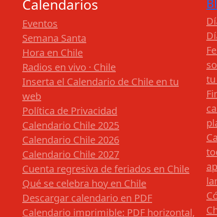
Calendarios
B
Dí
Eventos
Dí
Semana Santa
Fe
Hora en Chile
so
Radios en vivo · Chile
tu
Inserta el Calendario de Chile en tu
Fi
web
ca
Política de Privacidad
pl
Calendario Chile 2025
Ca
Calendario Chile 2026
to
Calendario Chile 2027
ap
Cuenta regresiva de feriados en Chile
la
Qué se celebra hoy en Chile
Có
Descargar calendario en PDF
Ch
Calendario imprimible: PDF horizontal,