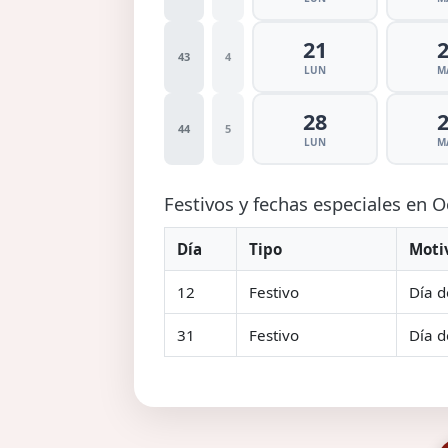
21
43
4
LUN
M
28
44
5
LUN
M
Festivos y fechas especiales en 
Día
Tipo
Moti
12
Festivo
Día d
31
Festivo
Día d