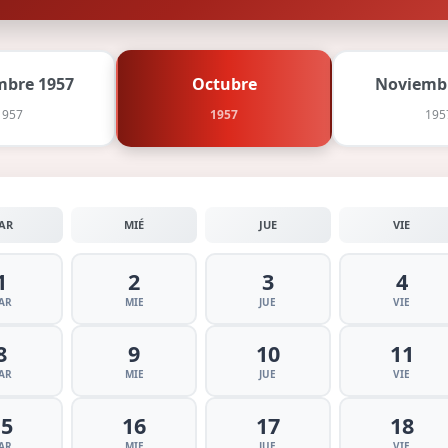
mbre 1957
Octubre
Noviemb
1957
1957
195
AR
MIÉ
JUE
VIE
1
2
3
4
AR
MIE
JUE
VIE
8
9
10
11
AR
MIE
JUE
VIE
15
16
17
18
AR
MIE
JUE
VIE