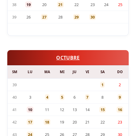
38
19
20
21
22
23
24
25
39
26
27
28
29
30
OCTUBRE
SM
LU
MA
MI
JU
VI
SA
DO
39
1
2
40
3
4
5
6
7
8
9
41
10
11
12
13
14
15
16
42
17
18
19
20
21
22
23
43
24
25
26
27
28
29
30