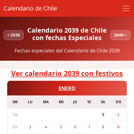
Calendario de Chile
Calendario 2039 de Chile
< 2038
2040 >
con fechas Especiales
Fechas especiales del Calendario de Chile 2039
Ver calendario 2039 con festivos
ENERO
SM
LU
MA
MI
JU
VI
SA
DO
52
1
2
01
3
4
5
6
7
8
9