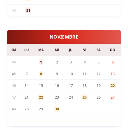
44
31
NOVIEMBRE
SM
LU
MA
MI
JU
VI
SA
DO
44
1
2
3
4
5
6
45
7
8
9
10
11
12
13
46
14
15
16
17
18
19
20
47
21
22
23
24
25
26
27
48
28
29
30