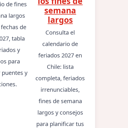
los fines de
io de fines
semana
na largos
largos
: fechas de
Consulta el
027, tabla
calendario de
riados y
feriados 2027 en
jos para
Chile: lista
r puentes y
completa, feriados
ciones.
irrenunciables,
fines de semana
largos y consejos
para planificar tus