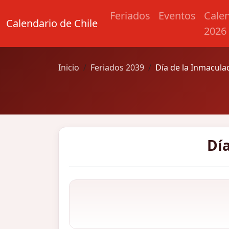
Feriados
Eventos
Cale
Calendario de Chile
2026
Inicio
Feriados 2039
Día de la Inmacul
Dí