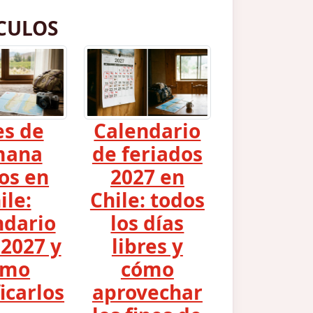
CULOS
es de
Calendario
mana
de feriados
os en
2027 en
ile:
Chile: todos
ndario
los días
2027 y
libres y
ómo
cómo
icarlos
aprovechar