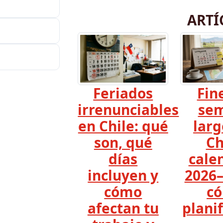
ARTÍ
Feriados
Fin
irrenunciables
se
en Chile: qué
larg
son, qué
Ch
días
cale
incluyen y
2026–
cómo
c
afectan tu
planif