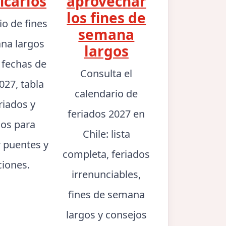
icarlos
aprovechar
los fines de
io de fines
semana
na largos
largos
: fechas de
Consulta el
027, tabla
calendario de
riados y
feriados 2027 en
jos para
Chile: lista
r puentes y
completa, feriados
ciones.
irrenunciables,
fines de semana
largos y consejos