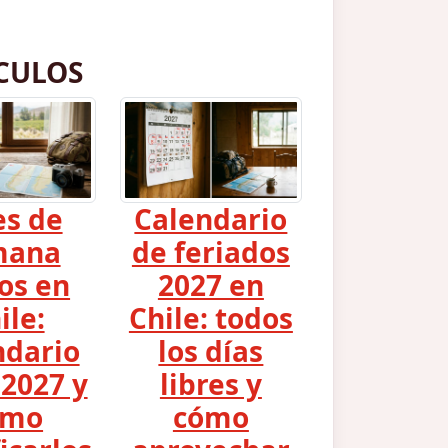
CULOS
es de
Calendario
mana
de feriados
os en
2027 en
ile:
Chile: todos
ndario
los días
2027 y
libres y
ómo
cómo