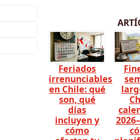
ARTÍ
Feriados
Fin
irrenunciables
se
en Chile: qué
larg
son, qué
Ch
días
cale
incluyen y
2026–
cómo
c