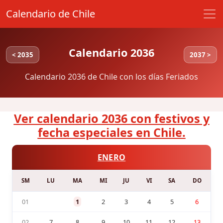
Calendario de Chile
Calendario 2036
< 2035
2037 >
Calendario 2036 de Chile con los días Feriados
Ver calendario 2036 con festivos y
fecha especiales en Chile.
ENERO
SM
LU
MA
MI
JU
VI
SA
DO
01
1
2
3
4
5
6
02
7
8
9
10
11
12
13