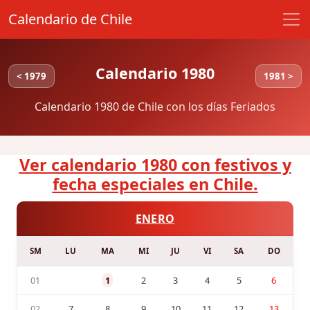
Calendario de Chile
Calendario 1980
< 1979
1981 >
Calendario 1980 de Chile con los días Feriados
Ver calendario 1980 con festivos y
fecha especiales en Chile.
ENERO
SM
LU
MA
MI
JU
VI
SA
DO
01
1
2
3
4
5
6
02
7
8
9
10
11
12
13