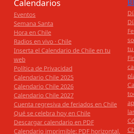
Calendarios
B
Dí
Eventos
Dí
Semana Santa
Fe
Hora en Chile
so
Radios en vivo · Chile
tu
Inserta el Calendario de Chile en tu
Fi
web
ca
Política de Privacidad
pl
Calendario Chile 2025
Ca
Calendario Chile 2026
to
Calendario Chile 2027
ap
Cuenta regresiva de feriados en Chile
la
Qué se celebra hoy en Chile
Có
Descargar calendario en PDF
Ch
Calendario imprimible: PDF horizontal,