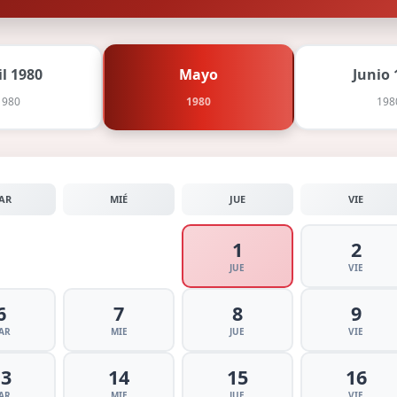
il 1980
Mayo
Junio 
1980
1980
198
AR
MIÉ
JUE
VIE
1
2
JUE
VIE
6
7
8
9
AR
MIE
JUE
VIE
13
14
15
16
AR
MIE
JUE
VIE