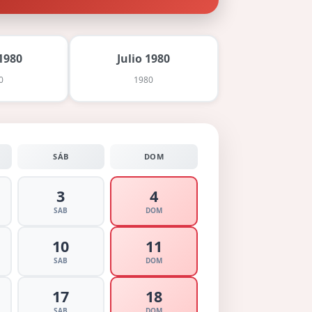
1980
Julio 1980
0
1980
SÁB
DOM
3
4
SAB
DOM
10
11
SAB
DOM
17
18
SAB
DOM