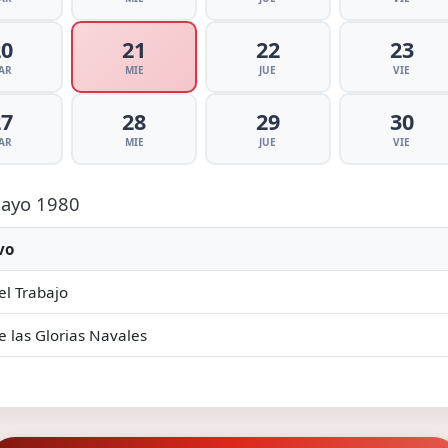
20
21
22
23
AR
MIE
JUE
VIE
27
28
29
30
AR
MIE
JUE
VIE
 Mayo 1980
vo
el Trabajo
e las Glorias Navales