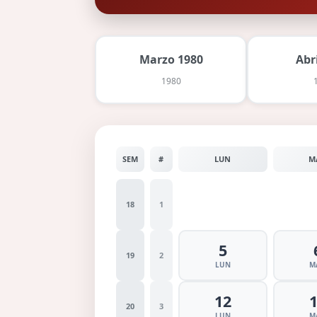
Marzo 1980
Abr
1980
SEM
#
LUN
M
18
1
5
19
2
LUN
M
12
20
3
LUN
M