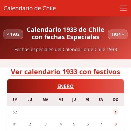
Calendario de Chile
Calendario 1933 de Chile
< 1932
1934 >
con fechas Especiales
Fechas especiales del Calendario de Chile 1933
Ver calendario 1933 con festivos
ENERO
SM
LU
MA
MI
JU
VI
SA
DO
52
1
01
2
3
4
5
6
7
8