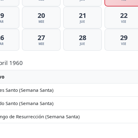
19
20
21
22
AR
MIE
JUE
VIE
26
27
28
29
AR
MIE
JUE
VIE
bril 1960
vo
es Santo (Semana Santa)
do Santo (Semana Santa)
ngo de Resurrección (Semana Santa)