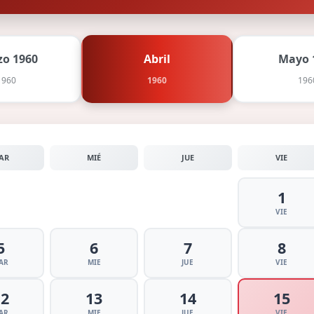
o 1960
Abril
Mayo 
1960
1960
196
AR
MIÉ
JUE
VIE
1
VIE
5
6
7
8
AR
MIE
JUE
VIE
12
13
14
15
AR
MIE
JUE
VIE