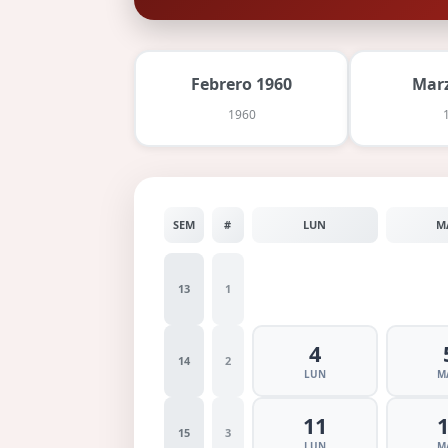
Febrero 1960
Marz
1960
SEM
#
LUN
M
13
1
4
14
2
LUN
M
11
15
3
LUN
M