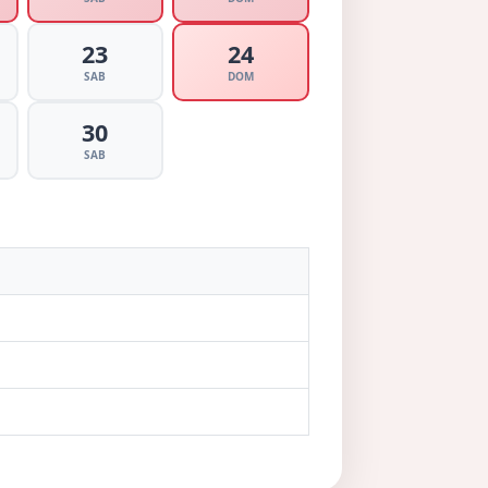
23
24
SAB
DOM
30
SAB