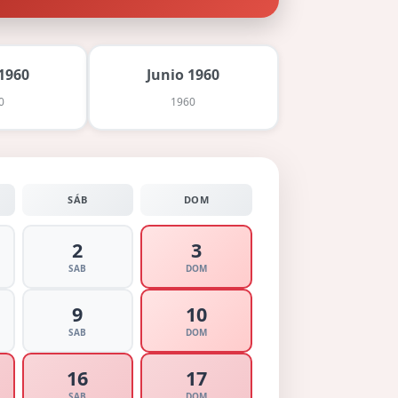
1960
Junio 1960
0
1960
SÁB
DOM
2
3
SAB
DOM
9
10
SAB
DOM
16
17
SAB
DOM