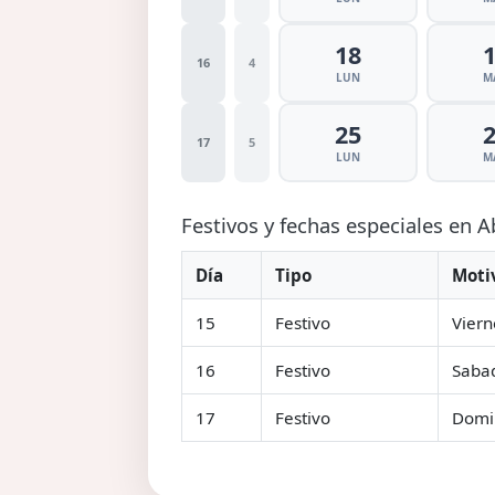
18
16
4
LUN
M
25
17
5
LUN
M
Festivos y fechas especiales en A
Día
Tipo
Moti
15
Festivo
Viern
16
Festivo
Saba
17
Festivo
Domi