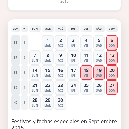
2015
SEM
#
LUN
MAR
MIÉ
JUE
VIE
SÁB
DOM
1
2
3
4
5
6
36
1
MAR
MIE
JUE
VIE
SAB
DOM
7
8
9
10
11
12
13
37
2
LUN
MAR
MIE
JUE
VIE
SAB
DOM
14
15
16
17
18
19
20
38
3
LUN
MAR
MIE
JUE
VIE
SAB
DOM
21
22
23
24
25
26
27
39
4
LUN
MAR
MIE
JUE
VIE
SAB
DOM
28
29
30
40
5
LUN
MAR
MIE
Festivos y fechas especiales en Septiembre
2015