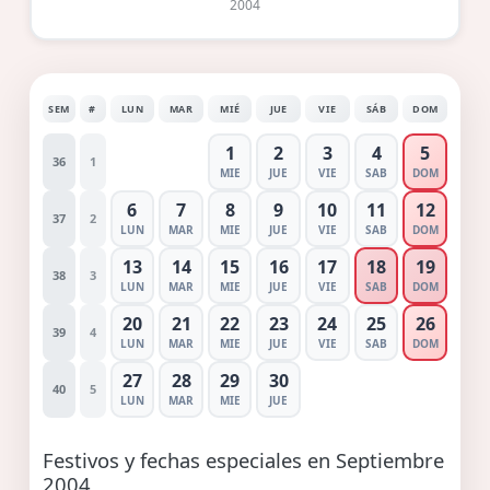
2004
SEM
#
LUN
MAR
MIÉ
JUE
VIE
SÁB
DOM
1
2
3
4
5
36
1
MIE
JUE
VIE
SAB
DOM
6
7
8
9
10
11
12
37
2
LUN
MAR
MIE
JUE
VIE
SAB
DOM
13
14
15
16
17
18
19
38
3
LUN
MAR
MIE
JUE
VIE
SAB
DOM
20
21
22
23
24
25
26
39
4
LUN
MAR
MIE
JUE
VIE
SAB
DOM
27
28
29
30
40
5
LUN
MAR
MIE
JUE
Festivos y fechas especiales en Septiembre
2004