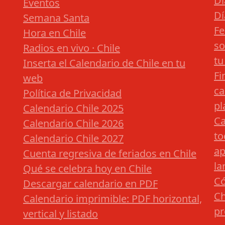
Dí
Eventos
Dí
Semana Santa
Fe
Hora en Chile
so
Radios en vivo · Chile
tu
Inserta el Calendario de Chile en tu
Fi
web
ca
Política de Privacidad
pl
Calendario Chile 2025
Ca
Calendario Chile 2026
to
Calendario Chile 2027
ap
Cuenta regresiva de feriados en Chile
la
Qué se celebra hoy en Chile
Có
Descargar calendario en PDF
Ch
Calendario imprimible: PDF horizontal,
pr
vertical y listado