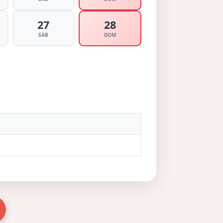
27
28
SAB
DOM