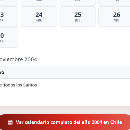
23
24
25
26
AR
MIE
JUE
VIE
30
AR
 Noviembre 2004
vo
e Todos los Santos
Ver calendario completo del año 2004 en Chile