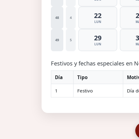
22
48
4
LUN
M
29
49
5
LUN
M
Festivos y fechas especiales en
Día
Tipo
Moti
1
Festivo
Día d