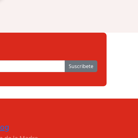
Suscribete
log