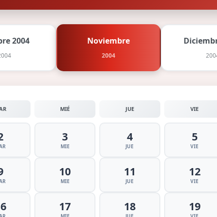
bre 2004
Noviembre
Diciembr
2004
2004
200
AR
MIÉ
JUE
VIE
2
3
4
5
AR
MIE
JUE
VIE
9
10
11
12
AR
MIE
JUE
VIE
16
17
18
19
AR
MIE
JUE
VIE