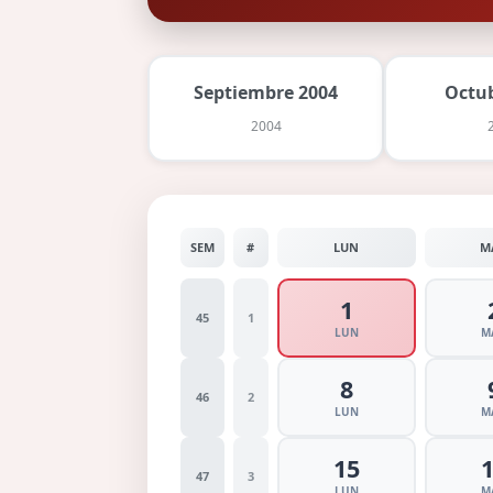
Septiembre 2004
Octu
2004
SEM
#
LUN
M
1
45
1
LUN
M
8
46
2
LUN
M
15
47
3
LUN
M