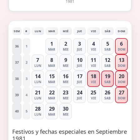
1981
SEM
#
LUN
MAR
MIÉ
JUE
VIE
SÁB
DOM
1
2
3
4
5
6
36
1
MAR
MIE
JUE
VIE
SAB
DOM
7
8
9
10
11
12
13
37
2
LUN
MAR
MIE
JUE
VIE
SAB
DOM
14
15
16
17
18
19
20
38
3
LUN
MAR
MIE
JUE
VIE
SAB
DOM
21
22
23
24
25
26
27
39
4
LUN
MAR
MIE
JUE
VIE
SAB
DOM
28
29
30
40
5
LUN
MAR
MIE
Festivos y fechas especiales en Septiembre
1981