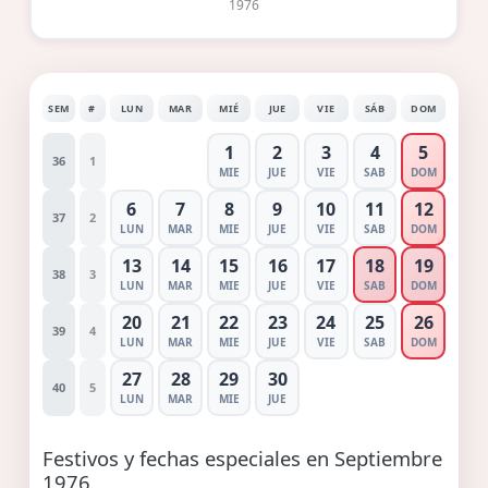
1976
SEM
#
LUN
MAR
MIÉ
JUE
VIE
SÁB
DOM
1
2
3
4
5
36
1
MIE
JUE
VIE
SAB
DOM
6
7
8
9
10
11
12
37
2
LUN
MAR
MIE
JUE
VIE
SAB
DOM
13
14
15
16
17
18
19
38
3
LUN
MAR
MIE
JUE
VIE
SAB
DOM
20
21
22
23
24
25
26
39
4
LUN
MAR
MIE
JUE
VIE
SAB
DOM
27
28
29
30
40
5
LUN
MAR
MIE
JUE
Festivos y fechas especiales en Septiembre
1976