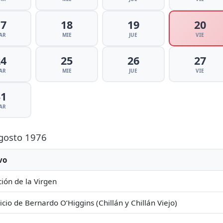
17
18
19
20
AR
MIE
JUE
VIE
24
25
26
27
AR
MIE
JUE
VIE
31
AR
Agosto 1976
vo
ión de la Virgen
icio de Bernardo O’Higgins (Chillán y Chillán Viejo)