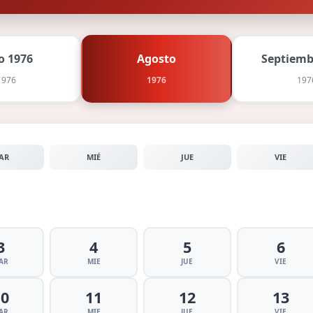
io 1976
Agosto
Septiemb
1976
1976
197
AR
MIÉ
JUE
VIE
3
4
5
6
AR
MIE
JUE
VIE
10
11
12
13
AR
MIE
JUE
VIE