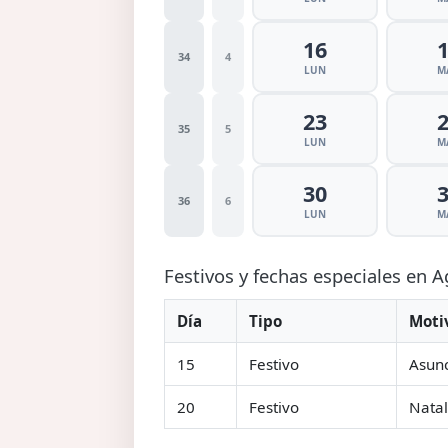
16
34
4
LUN
M
23
35
5
LUN
M
30
36
6
LUN
M
Festivos y fechas especiales en 
Día
Tipo
Moti
15
Festivo
Asunc
20
Festivo
Natal