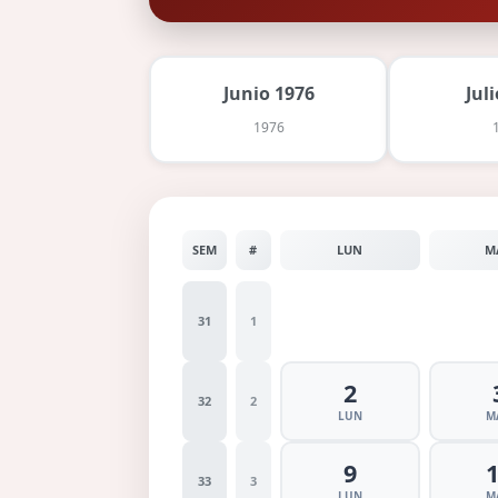
Junio 1976
Jul
1976
SEM
#
LUN
M
31
1
2
32
2
LUN
M
9
33
3
LUN
M