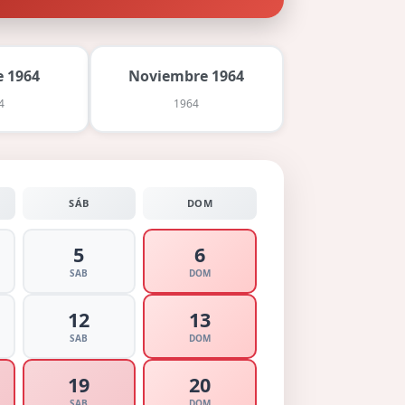
 1964
Noviembre 1964
4
1964
SÁB
DOM
5
6
SAB
DOM
12
13
SAB
DOM
19
20
SAB
DOM