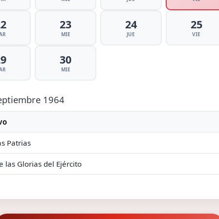
22
23
24
25
AR
MIE
JUE
VIE
29
30
AR
MIE
Septiembre 1964
vo
as Patrias
e las Glorias del Ejército