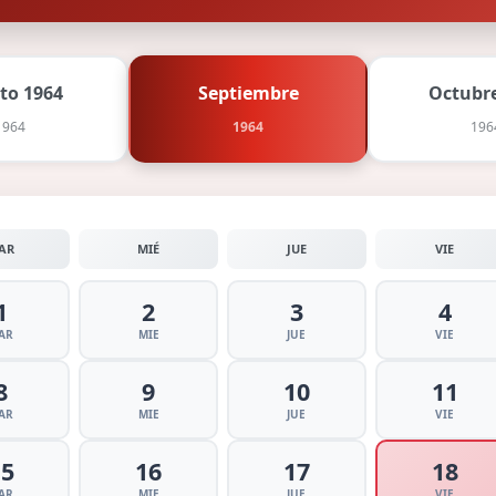
to 1964
Septiembre
Octubre
1964
1964
196
AR
MIÉ
JUE
VIE
1
2
3
4
AR
MIE
JUE
VIE
8
9
10
11
AR
MIE
JUE
VIE
15
16
17
18
AR
MIE
JUE
VIE