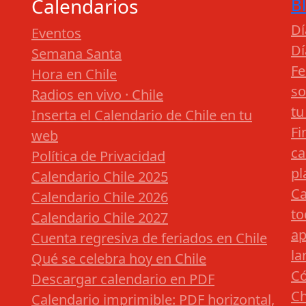
Calendarios
B
Dí
Eventos
Dí
Semana Santa
Fe
Hora en Chile
so
Radios en vivo · Chile
tu
Inserta el Calendario de Chile en tu
Fi
web
ca
Política de Privacidad
pl
Calendario Chile 2025
Ca
Calendario Chile 2026
to
Calendario Chile 2027
ap
Cuenta regresiva de feriados en Chile
la
Qué se celebra hoy en Chile
Có
Descargar calendario en PDF
Ch
Calendario imprimible: PDF horizontal,