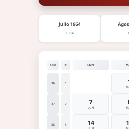
Julio 1964
Agos
1964
SEM
#
LUN
M
36
1
M
7
37
2
LUN
M
14
38
3
LUN
M