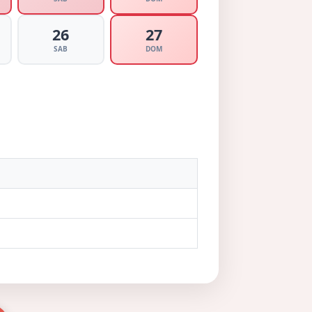
26
27
SAB
DOM