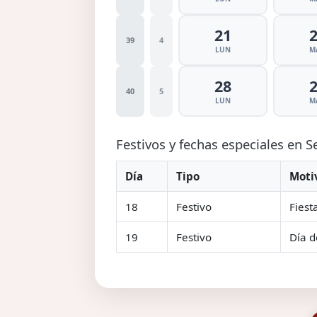
21
39
4
LUN
M
28
40
5
LUN
M
Festivos y fechas especiales en 
Día
Tipo
Moti
18
Festivo
Fiest
19
Festivo
Día d