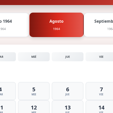
io 1964
Agosto
Septiemb
1964
1964
196
AR
MIÉ
JUE
VIE
4
5
6
7
AR
MIE
JUE
VIE
11
12
13
14
AR
MIE
JUE
VIE