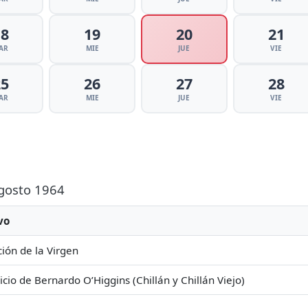
18
19
20
21
AR
MIE
JUE
VIE
25
26
27
28
AR
MIE
JUE
VIE
Agosto 1964
vo
ión de la Virgen
icio de Bernardo O’Higgins (Chillán y Chillán Viejo)