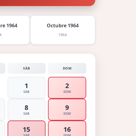
re 1964
Octubre 1964
4
1964
SÁB
DOM
1
2
SAB
DOM
8
9
SAB
DOM
15
16
SAB
DOM