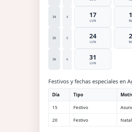
17
34
4
LUN
M
24
35
5
LUN
M
31
36
6
LUN
Festivos y fechas especiales en 
Día
Tipo
Moti
15
Festivo
Asunc
20
Festivo
Natal