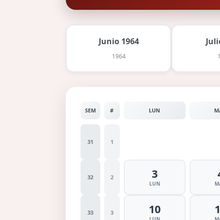
Junio 1964
Jul
1964
SEM
#
LUN
M
31
1
3
32
2
LUN
M
10
33
3
LUN
M