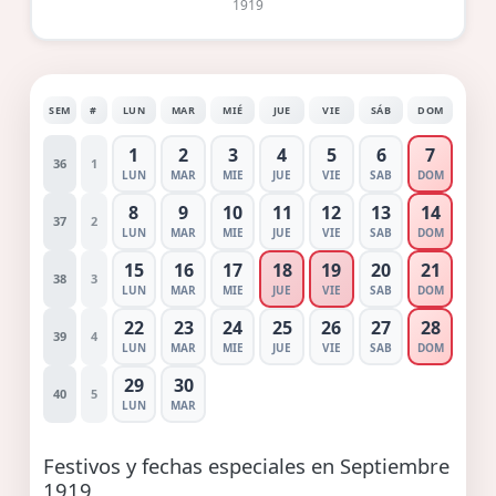
1919
SEM
#
LUN
MAR
MIÉ
JUE
VIE
SÁB
DOM
1
2
3
4
5
6
7
36
1
LUN
MAR
MIE
JUE
VIE
SAB
DOM
8
9
10
11
12
13
14
37
2
LUN
MAR
MIE
JUE
VIE
SAB
DOM
15
16
17
18
19
20
21
38
3
LUN
MAR
MIE
JUE
VIE
SAB
DOM
22
23
24
25
26
27
28
39
4
LUN
MAR
MIE
JUE
VIE
SAB
DOM
29
30
40
5
LUN
MAR
Festivos y fechas especiales en Septiembre
1919