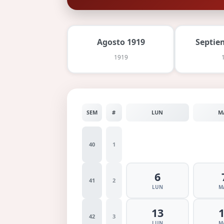
Agosto 1919
Septie
1919
SEM
#
LUN
M
40
1
6
41
2
LUN
M
13
42
3
LUN
M