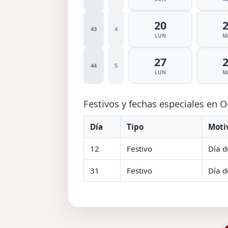
20
43
4
LUN
M
27
44
5
LUN
M
Festivos y fechas especiales en 
Día
Tipo
Moti
12
Festivo
Día d
31
Festivo
Día d