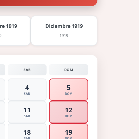
re 1919
Diciembre 1919
9
1919
SÁB
DOM
4
5
SAB
DOM
11
12
SAB
DOM
18
19
SAB
DOM