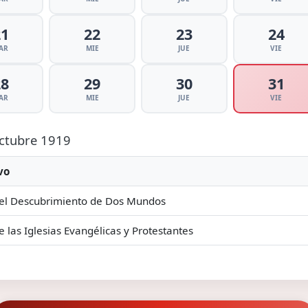
21
22
23
24
AR
MIE
JUE
VIE
28
29
30
31
AR
MIE
JUE
VIE
Octubre 1919
vo
el Descubrimiento de Dos Mundos
e las Iglesias Evangélicas y Protestantes