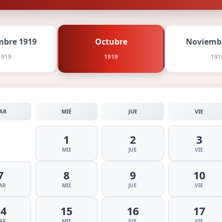
mbre 1919
Octubre
Noviemb
1919
1919
191
AR
MIÉ
JUE
VIE
1
2
3
MIE
JUE
VIE
7
8
9
10
AR
MIE
JUE
VIE
14
15
16
17
AR
MIE
JUE
VIE