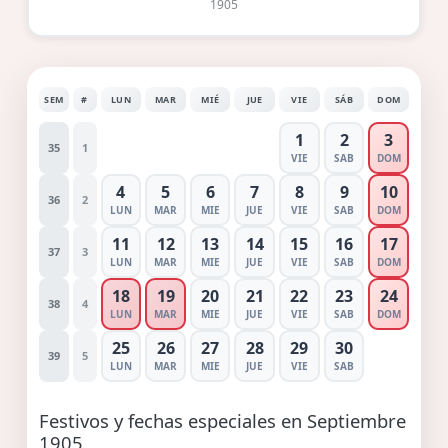
1905
SEM
#
LUN
MAR
MIÉ
JUE
VIE
SÁB
DOM
1
2
3
35
1
VIE
SAB
DOM
4
5
6
7
8
9
10
36
2
LUN
MAR
MIE
JUE
VIE
SAB
DOM
11
12
13
14
15
16
17
37
3
LUN
MAR
MIE
JUE
VIE
SAB
DOM
18
19
20
21
22
23
24
38
4
LUN
MAR
MIE
JUE
VIE
SAB
DOM
25
26
27
28
29
30
39
5
LUN
MAR
MIE
JUE
VIE
SAB
Festivos y fechas especiales en Septiembre
1905