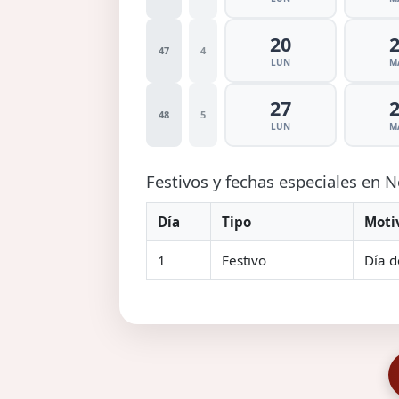
20
47
4
LUN
M
27
48
5
LUN
M
Festivos y fechas especiales en
Día
Tipo
Moti
1
Festivo
Día d