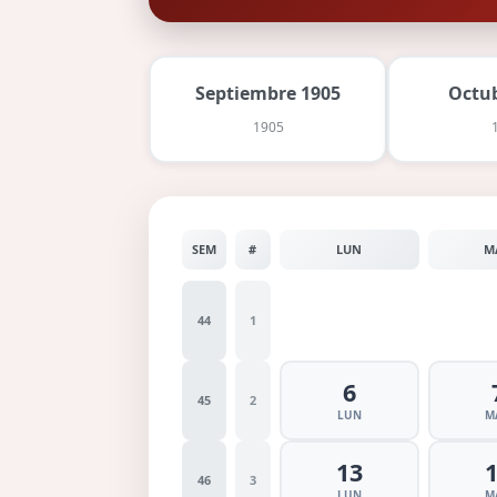
Septiembre 1905
Octu
1905
SEM
#
LUN
M
44
1
6
45
2
LUN
M
13
46
3
LUN
M