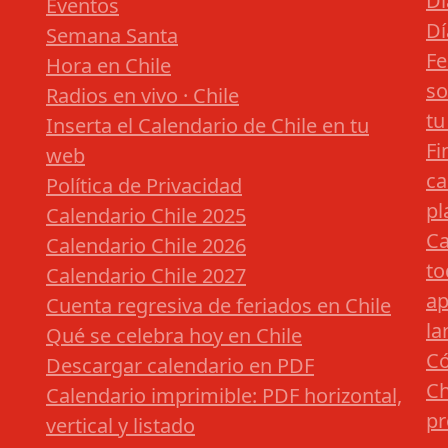
Dí
Eventos
Dí
Semana Santa
Fe
Hora en Chile
so
Radios en vivo · Chile
tu
Inserta el Calendario de Chile en tu
Fi
web
ca
Política de Privacidad
pl
Calendario Chile 2025
Ca
Calendario Chile 2026
to
Calendario Chile 2027
ap
Cuenta regresiva de feriados en Chile
la
Qué se celebra hoy en Chile
Có
Descargar calendario en PDF
Ch
Calendario imprimible: PDF horizontal,
pr
vertical y listado