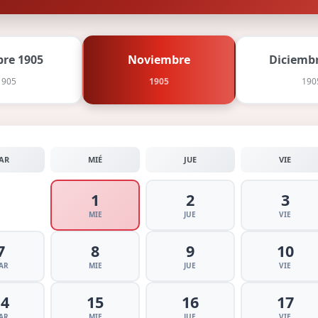
bre 1905
Noviembre
Diciembr
1905
1905
190
AR
MIÉ
JUE
VIE
1
2
3
MIE
JUE
VIE
7
8
9
10
AR
MIE
JUE
VIE
14
15
16
17
AR
MIE
JUE
VIE