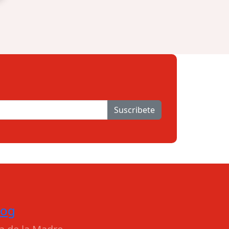
Suscribete
log