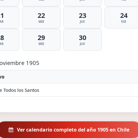
21
22
23
24
AR
MIE
JUE
VIE
28
29
30
AR
MIE
JUE
 Noviembre 1905
vo
e Todos los Santos
Ver calendario completo del año 1905 en Chile