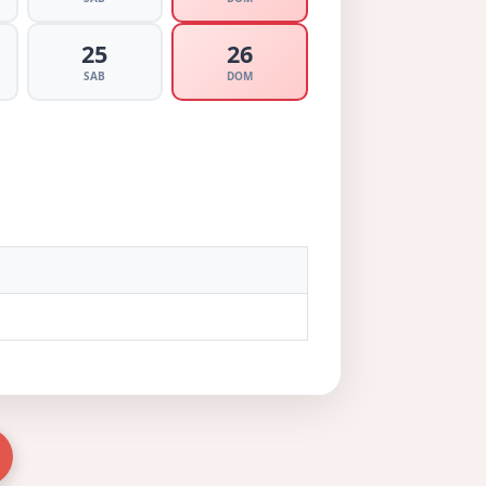
25
26
SAB
DOM