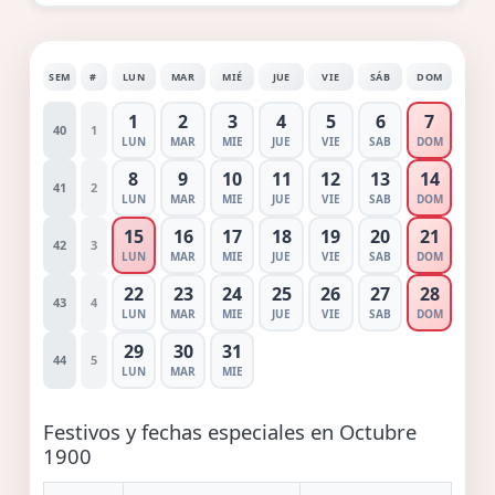
SEM
#
LUN
MAR
MIÉ
JUE
VIE
SÁB
DOM
1
2
3
4
5
6
7
40
1
LUN
MAR
MIE
JUE
VIE
SAB
DOM
8
9
10
11
12
13
14
41
2
LUN
MAR
MIE
JUE
VIE
SAB
DOM
15
16
17
18
19
20
21
42
3
LUN
MAR
MIE
JUE
VIE
SAB
DOM
22
23
24
25
26
27
28
43
4
LUN
MAR
MIE
JUE
VIE
SAB
DOM
29
30
31
44
5
LUN
MAR
MIE
Festivos y fechas especiales en Octubre
1900