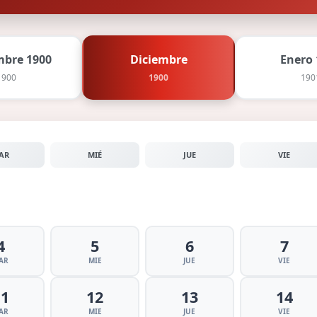
bre 1900
Diciembre
Enero 
1900
1900
190
AR
MIÉ
JUE
VIE
4
5
6
7
AR
MIE
JUE
VIE
11
12
13
14
AR
MIE
JUE
VIE