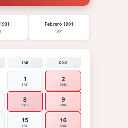
1901
Febrero 1901
1
1901
SÁB
DOM
1
2
SAB
DOM
8
9
SAB
DOM
15
16
SAB
DOM