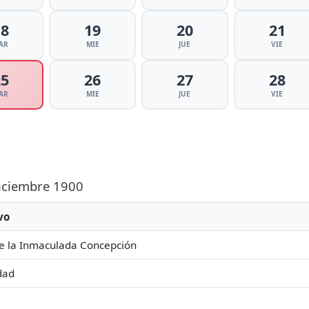
18
19
20
21
AR
MIE
JUE
VIE
25
26
27
28
AR
MIE
JUE
VIE
Diciembre 1900
vo
e la Inmaculada Concepción
dad