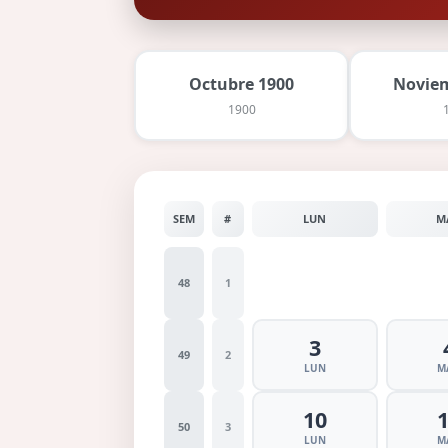
Octubre 1900
Noviem
1900
SEM
#
LUN
M
48
1
3
49
2
LUN
M
10
50
3
LUN
M