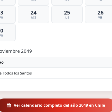
23
24
25
26
AR
MIE
JUE
VIE
30
AR
 Noviembre 2049
vo
e Todos los Santos
Ver calendario completo del año 2049 en Chile