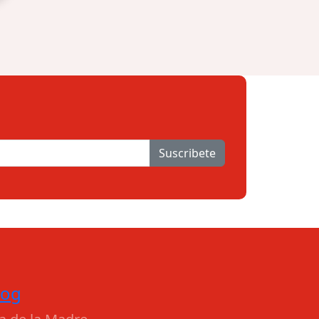
Suscribete
log