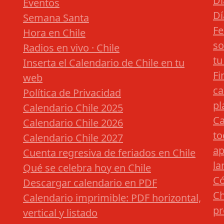
Dí
Eventos
Dí
Semana Santa
Fe
Hora en Chile
so
Radios en vivo · Chile
tu
Inserta el Calendario de Chile en tu
Fi
web
ca
Política de Privacidad
pl
Calendario Chile 2025
Ca
Calendario Chile 2026
to
Calendario Chile 2027
ap
Cuenta regresiva de feriados en Chile
la
Qué se celebra hoy en Chile
Có
Descargar calendario en PDF
Ch
Calendario imprimible: PDF horizontal,
pr
vertical y listado