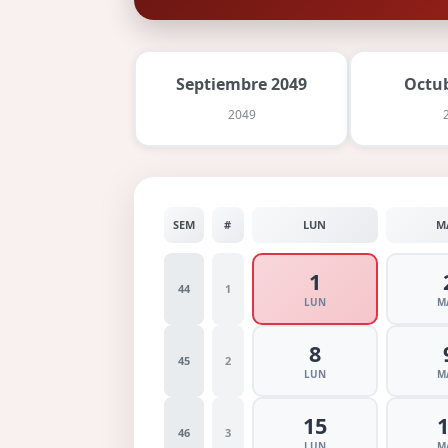
Septiembre 2049
Octu
2049
SEM
#
LUN
M
1
44
1
LUN
M
8
45
2
LUN
M
15
46
3
LUN
M