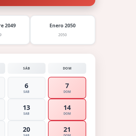
e 2049
Enero 2050
9
2050
SÁB
DOM
6
7
SAB
DOM
13
14
SAB
DOM
20
21
SAB
DOM