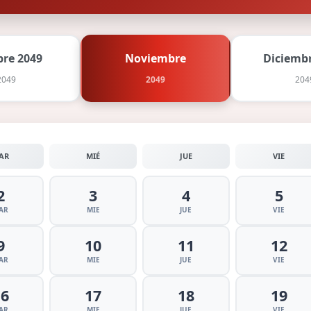
bre 2049
Noviembre
Diciembr
2049
2049
204
AR
MIÉ
JUE
VIE
2
3
4
5
AR
MIE
JUE
VIE
9
10
11
12
AR
MIE
JUE
VIE
16
17
18
19
AR
MIE
JUE
VIE