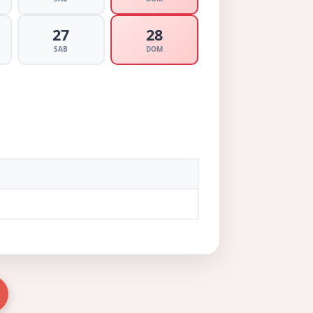
27
28
SAB
DOM