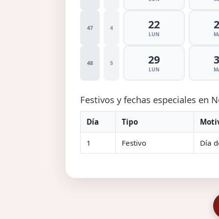
22
47
4
LUN
M
29
48
5
LUN
M
Festivos y fechas especiales en
Día
Tipo
Moti
1
Festivo
Día d