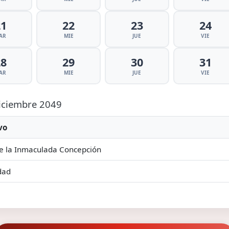
21
22
23
24
AR
MIE
JUE
VIE
28
29
30
31
AR
MIE
JUE
VIE
Diciembre 2049
vo
e la Inmaculada Concepción
dad