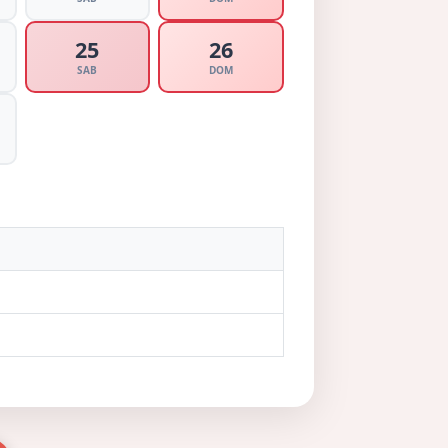
25
26
SAB
DOM