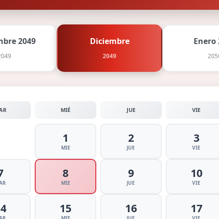
bre 2049
Diciembre
Enero 
2049
2049
205
AR
MIÉ
JUE
VIE
1
2
3
MIE
JUE
VIE
7
8
9
10
AR
MIE
JUE
VIE
14
15
16
17
AR
MIE
JUE
VIE