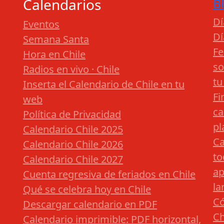
Calendarios
B
Dí
Eventos
Dí
Semana Santa
Fe
Hora en Chile
so
Radios en vivo · Chile
tu
Inserta el Calendario de Chile en tu
Fi
web
ca
Política de Privacidad
pl
Calendario Chile 2025
Ca
Calendario Chile 2026
to
Calendario Chile 2027
ap
Cuenta regresiva de feriados en Chile
la
Qué se celebra hoy en Chile
Có
Descargar calendario en PDF
Ch
Calendario imprimible: PDF horizontal,