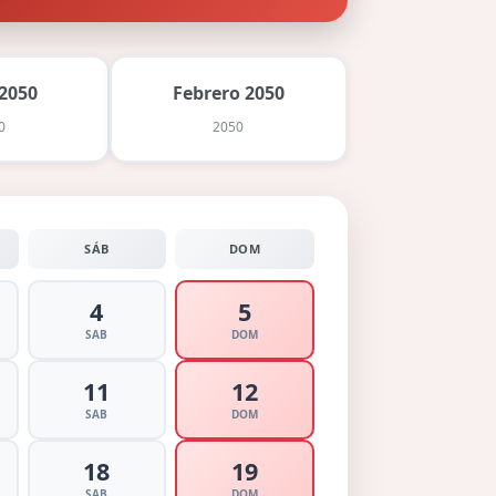
2050
Febrero 2050
0
2050
SÁB
DOM
4
5
SAB
DOM
11
12
SAB
DOM
18
19
SAB
DOM