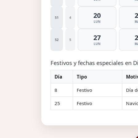
20
51
4
LUN
M
27
52
5
LUN
M
Festivos y fechas especiales en 
Día
Tipo
Moti
8
Festivo
Día d
25
Festivo
Navi