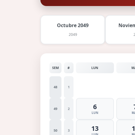
Octubre 2049
Noviem
2049
SEM
#
LUN
M
48
1
6
49
2
LUN
M
13
50
3
LUN
M