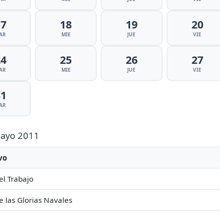
17
18
19
20
AR
MIE
JUE
VIE
24
25
26
27
AR
MIE
JUE
VIE
31
AR
 Mayo 2011
vo
el Trabajo
e las Glorias Navales