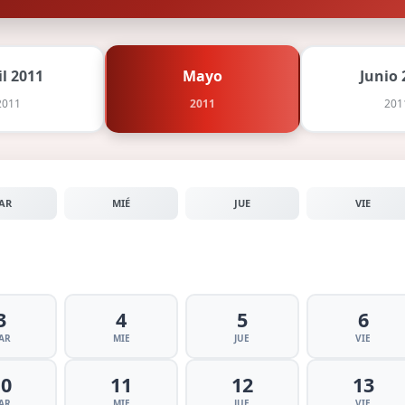
il 2011
Mayo
Junio 
2011
2011
201
AR
MIÉ
JUE
VIE
3
4
5
6
AR
MIE
JUE
VIE
10
11
12
13
AR
MIE
JUE
VIE