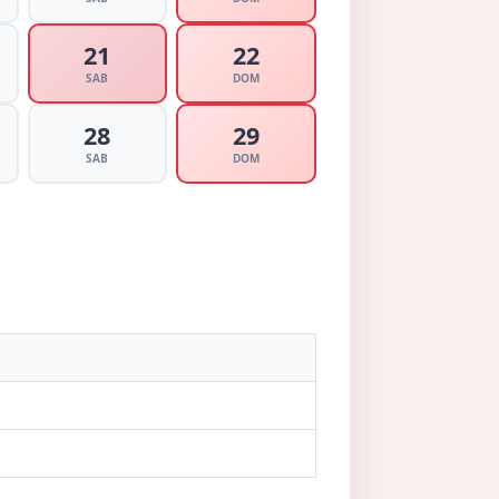
21
22
SAB
DOM
28
29
SAB
DOM