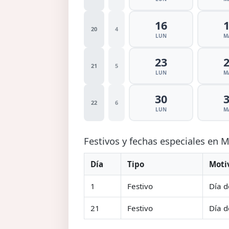
16
20
4
LUN
M
23
21
5
LUN
M
30
22
6
LUN
M
Festivos y fechas especiales en
Día
Tipo
Moti
1
Festivo
Día d
21
Festivo
Día d