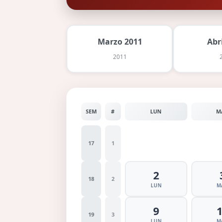
Marzo 2011
Abr
2011
SEM
#
LUN
M
17
1
2
18
2
LUN
M
9
19
3
LUN
M