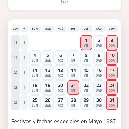
1987
SEM
#
LUN
MAR
MIÉ
JUE
VIE
SÁB
DOM
1
2
3
18
1
VIE
SAB
DOM
4
5
6
7
8
9
10
19
2
LUN
MAR
MIE
JUE
VIE
SAB
DOM
11
12
13
14
15
16
17
20
3
LUN
MAR
MIE
JUE
VIE
SAB
DOM
18
19
20
21
22
23
24
21
4
LUN
MAR
MIE
JUE
VIE
SAB
DOM
25
26
27
28
29
30
31
22
5
LUN
MAR
MIE
JUE
VIE
SAB
DOM
Festivos y fechas especiales en Mayo 1987