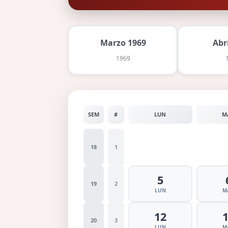
Marzo 1969
Abr
1969
SEM
#
LUN
M
18
1
5
19
2
LUN
M
12
20
3
LUN
M