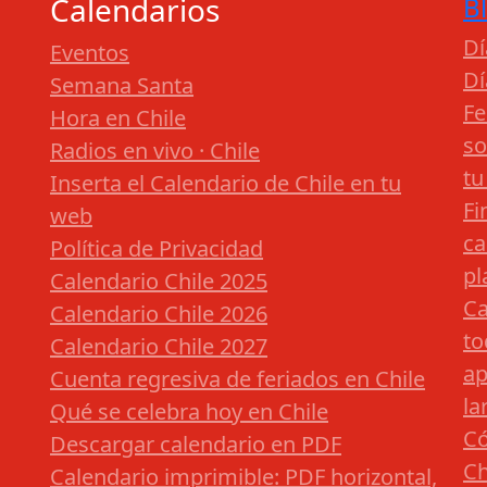
Calendarios
B
Dí
Eventos
Dí
Semana Santa
Fe
Hora en Chile
so
Radios en vivo · Chile
tu
Inserta el Calendario de Chile en tu
Fi
web
ca
Política de Privacidad
pl
Calendario Chile 2025
Ca
Calendario Chile 2026
to
Calendario Chile 2027
ap
Cuenta regresiva de feriados en Chile
la
Qué se celebra hoy en Chile
Có
Descargar calendario en PDF
Ch
Calendario imprimible: PDF horizontal,