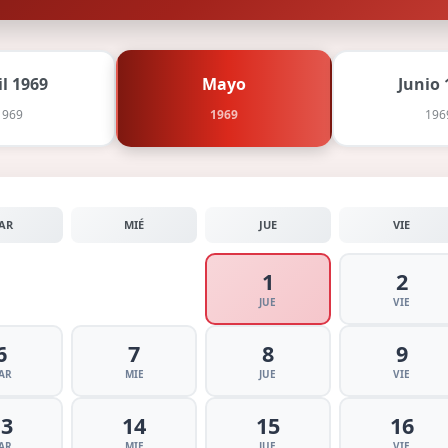
il 1969
Mayo
Junio 
1969
1969
196
AR
MIÉ
JUE
VIE
1
2
JUE
VIE
6
7
8
9
AR
MIE
JUE
VIE
13
14
15
16
AR
MIE
JUE
VIE