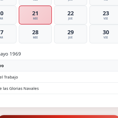
20
21
22
23
AR
MIE
JUE
VIE
27
28
29
30
AR
MIE
JUE
VIE
 Mayo 1969
vo
el Trabajo
e las Glorias Navales