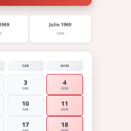
1969
Julio 1969
9
1969
SÁB
DOM
3
4
SAB
DOM
10
11
SAB
DOM
17
18
SAB
DOM