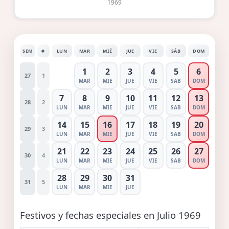
1969
SEM
#
LUN
MAR
MIÉ
JUE
VIE
SÁB
DOM
1
2
3
4
5
6
27
1
MAR
MIE
JUE
VIE
SAB
DOM
7
8
9
10
11
12
13
28
2
LUN
MAR
MIE
JUE
VIE
SAB
DOM
14
15
16
17
18
19
20
29
3
LUN
MAR
MIE
JUE
VIE
SAB
DOM
21
22
23
24
25
26
27
30
4
LUN
MAR
MIE
JUE
VIE
SAB
DOM
28
29
30
31
31
5
LUN
MAR
MIE
JUE
Festivos y fechas especiales en Julio 1969