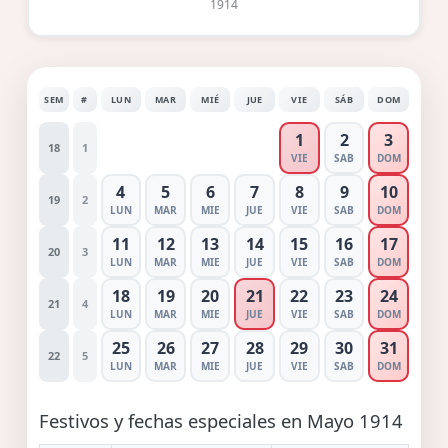
1914
SEM
#
LUN
MAR
MIÉ
JUE
VIE
SÁB
DOM
1
2
3
18
1
VIE
SAB
DOM
4
5
6
7
8
9
10
19
2
LUN
MAR
MIE
JUE
VIE
SAB
DOM
11
12
13
14
15
16
17
20
3
LUN
MAR
MIE
JUE
VIE
SAB
DOM
18
19
20
21
22
23
24
21
4
LUN
MAR
MIE
JUE
VIE
SAB
DOM
25
26
27
28
29
30
31
22
5
LUN
MAR
MIE
JUE
VIE
SAB
DOM
Festivos y fechas especiales en Mayo 1914