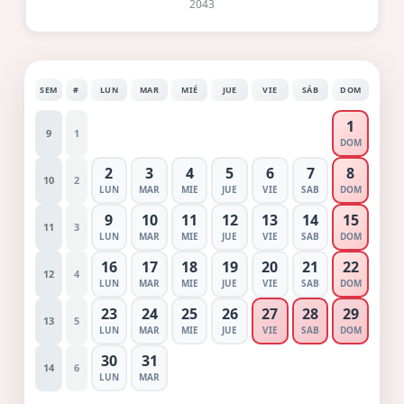
2043
SEM
#
LUN
MAR
MIÉ
JUE
VIE
SÁB
DOM
1
9
1
DOM
2
3
4
5
6
7
8
10
2
LUN
MAR
MIE
JUE
VIE
SAB
DOM
9
10
11
12
13
14
15
11
3
LUN
MAR
MIE
JUE
VIE
SAB
DOM
16
17
18
19
20
21
22
12
4
LUN
MAR
MIE
JUE
VIE
SAB
DOM
23
24
25
26
27
28
29
13
5
LUN
MAR
MIE
JUE
VIE
SAB
DOM
30
31
14
6
LUN
MAR