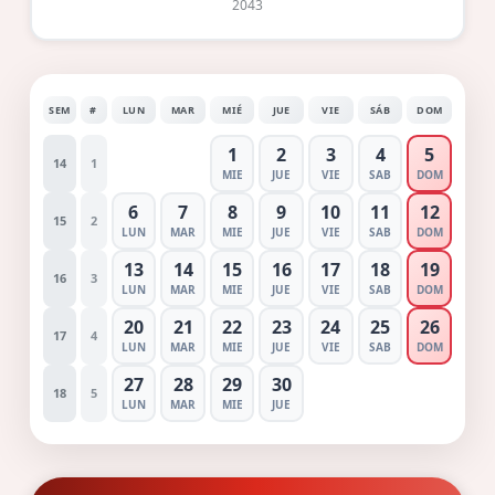
2043
SEM
#
LUN
MAR
MIÉ
JUE
VIE
SÁB
DOM
1
2
3
4
5
14
1
MIE
JUE
VIE
SAB
DOM
6
7
8
9
10
11
12
15
2
LUN
MAR
MIE
JUE
VIE
SAB
DOM
13
14
15
16
17
18
19
16
3
LUN
MAR
MIE
JUE
VIE
SAB
DOM
20
21
22
23
24
25
26
17
4
LUN
MAR
MIE
JUE
VIE
SAB
DOM
27
28
29
30
18
5
LUN
MAR
MIE
JUE