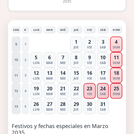
2035
SEM
#
LUN
MAR
MIÉ
JUE
VIE
SÁB
DOM
1
2
3
4
9
1
JUE
VIE
SAB
DOM
5
6
7
8
9
10
11
10
2
LUN
MAR
MIE
JUE
VIE
SAB
DOM
12
13
14
15
16
17
18
11
3
LUN
MAR
MIE
JUE
VIE
SAB
DOM
19
20
21
22
23
24
25
12
4
LUN
MAR
MIE
JUE
VIE
SAB
DOM
26
27
28
29
30
31
13
5
LUN
MAR
MIE
JUE
VIE
SAB
Festivos y fechas especiales en Marzo
2035