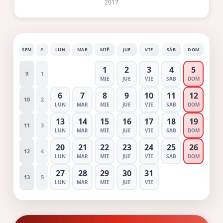
2017
SEM
#
LUN
MAR
MIÉ
JUE
VIE
SÁB
DOM
1
2
3
4
5
9
1
MIE
JUE
VIE
SAB
DOM
6
7
8
9
10
11
12
10
2
LUN
MAR
MIE
JUE
VIE
SAB
DOM
13
14
15
16
17
18
19
11
3
LUN
MAR
MIE
JUE
VIE
SAB
DOM
20
21
22
23
24
25
26
12
4
LUN
MAR
MIE
JUE
VIE
SAB
DOM
27
28
29
30
31
13
5
LUN
MAR
MIE
JUE
VIE