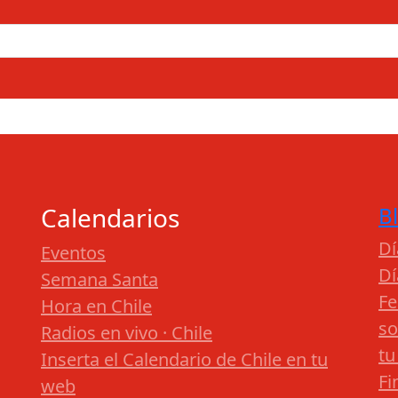
Calendarios
B
Dí
Eventos
Dí
Semana Santa
Fe
Hora en Chile
so
Radios en vivo · Chile
tu
Inserta el Calendario de Chile en tu
Fi
web