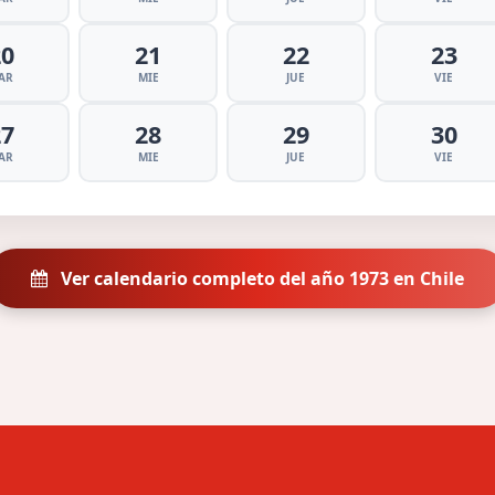
20
21
22
23
AR
MIE
JUE
VIE
27
28
29
30
AR
MIE
JUE
VIE
Ver calendario completo del año 1973 en Chile