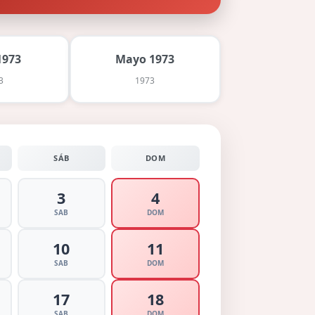
1973
Mayo 1973
3
1973
SÁB
DOM
3
4
SAB
DOM
10
11
SAB
DOM
17
18
SAB
DOM