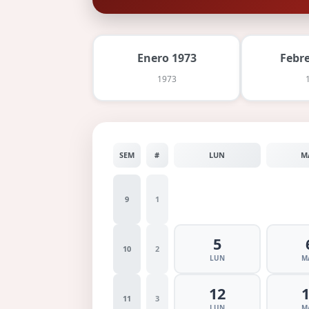
Enero 1973
Febr
1973
SEM
#
LUN
M
9
1
5
10
2
LUN
M
12
11
3
LUN
M