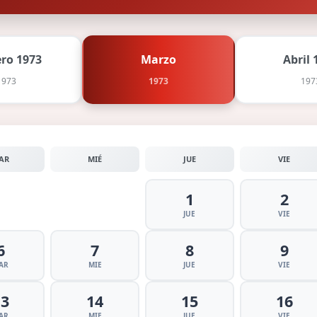
ero 1973
Marzo
Abril 
1973
1973
197
AR
MIÉ
JUE
VIE
1
2
JUE
VIE
6
7
8
9
AR
MIE
JUE
VIE
13
14
15
16
AR
MIE
JUE
VIE