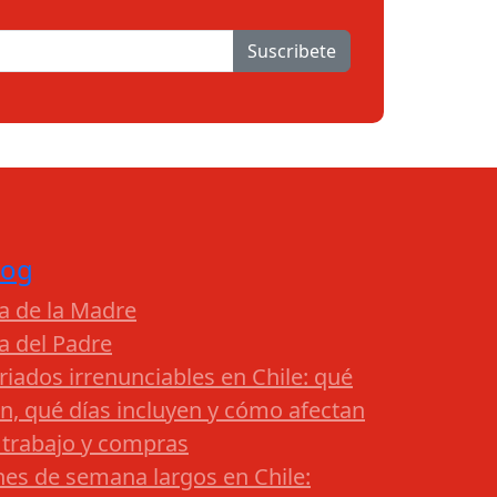
Suscribete
log
a de la Madre
a del Padre
riados irrenunciables en Chile: qué
n, qué días incluyen y cómo afectan
 trabajo y compras
nes de semana largos en Chile: