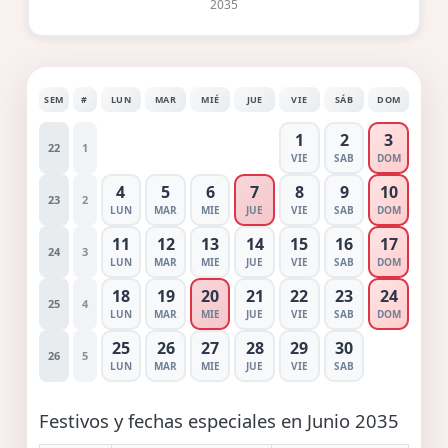
2035
SEM
#
LUN
MAR
MIÉ
JUE
VIE
SÁB
DOM
1
2
3
22
1
VIE
SAB
DOM
4
5
6
7
8
9
10
23
2
LUN
MAR
MIE
JUE
VIE
SAB
DOM
11
12
13
14
15
16
17
24
3
LUN
MAR
MIE
JUE
VIE
SAB
DOM
18
19
20
21
22
23
24
25
4
LUN
MAR
MIE
JUE
VIE
SAB
DOM
25
26
27
28
29
30
26
5
LUN
MAR
MIE
JUE
VIE
SAB
Festivos y fechas especiales en Junio 2035