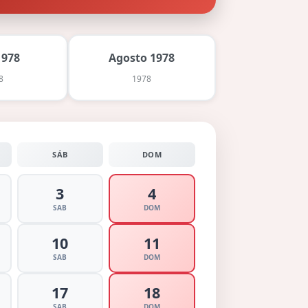
1978
Agosto 1978
8
1978
SÁB
DOM
3
4
SAB
DOM
10
11
SAB
DOM
17
18
SAB
DOM