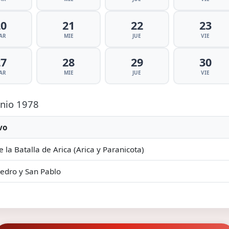
20
21
22
23
AR
MIE
JUE
VIE
27
28
29
30
AR
MIE
JUE
VIE
unio 1978
vo
e la Batalla de Arica (Arica y Paranicota)
edro y San Pablo