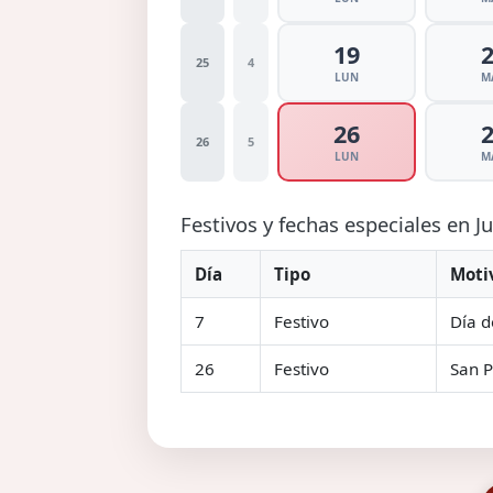
19
25
4
LUN
M
26
26
5
LUN
M
Festivos y fechas especiales en J
Día
Tipo
Moti
7
Festivo
Día d
26
Festivo
San P