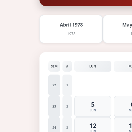
Abril 1978
May
1978
SEM
#
LUN
M
22
1
5
23
2
LUN
M
12
24
3
LUN
M