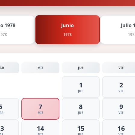
o 1978
Junio
Julio 
1978
1978
197
AR
MIÉ
JUE
VIE
1
2
JUE
VIE
6
7
8
9
AR
MIE
JUE
VIE
13
14
15
16
AR
MIE
JUE
VIE