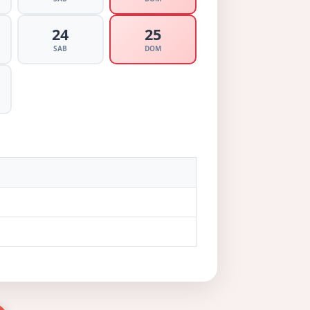
24
25
SAB
DOM