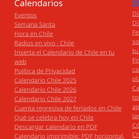
Calendarios
B
Dí
Eventos
Dí
Semana Santa
Fe
Hora en Chile
so
Radios en vivo · Chile
tu
Inserta el Calendario de Chile en tu
Fi
web
ca
Política de Privacidad
pl
Calendario Chile 2025
Ca
Calendario Chile 2026
to
Calendario Chile 2027
ap
Cuenta regresiva de feriados en Chile
la
Qué se celebra hoy en Chile
Có
Descargar calendario en PDF
Ch
Calendario imprimible: PDF horizontal,