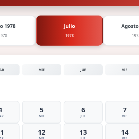
io 1978
Julio
Agosto
1978
1978
197
AR
MIÉ
JUE
VIE
4
5
6
7
AR
MIE
JUE
VIE
11
12
13
14
AR
MIE
JUE
VIE