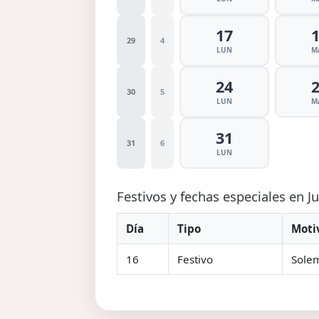
17
29
4
LUN
M
24
30
5
LUN
M
31
31
6
LUN
Festivos y fechas especiales en J
Día
Tipo
Moti
16
Festivo
Solem