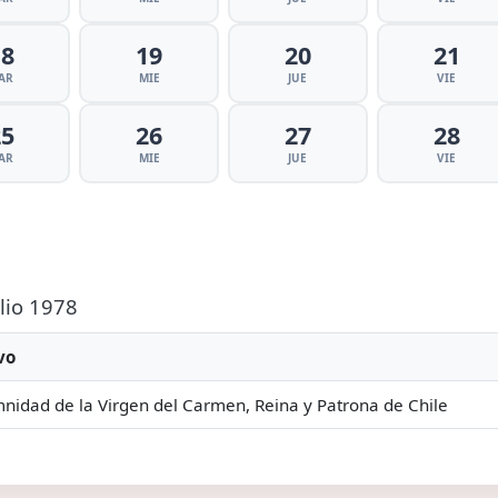
18
19
20
21
AR
MIE
JUE
VIE
25
26
27
28
AR
MIE
JUE
VIE
ulio 1978
vo
nidad de la Virgen del Carmen, Reina y Patrona de Chile