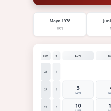
Mayo 1978
Jun
1978
SEM
#
LUN
M
26
1
3
27
2
LUN
M
10
28
3
LUN
M