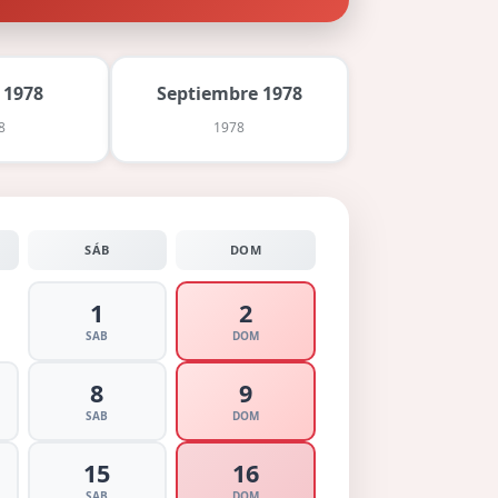
 1978
Septiembre 1978
8
1978
SÁB
DOM
1
2
SAB
DOM
8
9
SAB
DOM
15
16
SAB
DOM