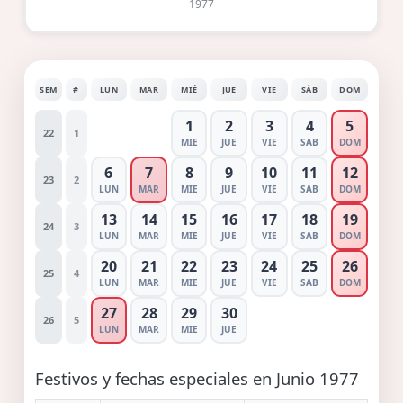
1977
SEM
#
LUN
MAR
MIÉ
JUE
VIE
SÁB
DOM
1
2
3
4
5
22
1
MIE
JUE
VIE
SAB
DOM
6
7
8
9
10
11
12
23
2
LUN
MAR
MIE
JUE
VIE
SAB
DOM
13
14
15
16
17
18
19
24
3
LUN
MAR
MIE
JUE
VIE
SAB
DOM
20
21
22
23
24
25
26
25
4
LUN
MAR
MIE
JUE
VIE
SAB
DOM
27
28
29
30
26
5
LUN
MAR
MIE
JUE
Festivos y fechas especiales en Junio 1977